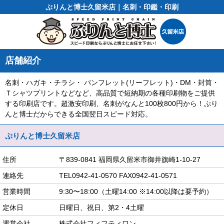
ぷりんと博士久留米店｜名刺・印鑑・印刷
店舗紹介
名刺・ハガキ・チラシ・ パンフレット(リーフレット)・DM・封筒・
Ｔシャツプリントなどなど、高品質で短納期の各種印刷物をご提供
する印刷店です。超激安印刷、名刺がなんと100枚800円から！ぷり
んと博士だからできる全国翌日スピード対応。
ぷりんと博士久留米店
住所
〒839-0841 福岡県久留米市御井旗崎1-10-27
連絡先
TEL0942-41-0570 FAX0942-41-0571
営業時間
9:30〜18:00（土曜14:00 ※14:00以降は要予約）
定休日
日曜日、祝日、第2・4土曜
運営会社
株式会社フィフティワン